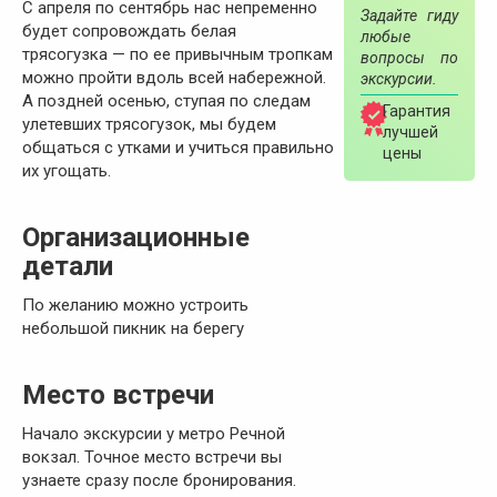
С апреля по сентябрь нас непременно
Задайте гиду
будет сопровождать белая
любые
трясогузка — по ее привычным тропкам
вопросы по
можно пройти вдоль всей набережной.
экскурсии.
А поздней осенью, ступая по следам
Гарантия
улетевших трясогузок, мы будем
лучшей
общаться с утками и учиться правильно
цены
их угощать.
Организационные
детали
По желанию можно устроить
небольшой пикник на берегу
Место встречи
Начало экскурсии у метро Речной
вокзал. Точное место встречи вы
узнаете сразу после бронирования.