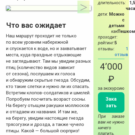
длительность:
1,
час
дети:
Можно
с
Что вас ожидает
детьми
как
Пешком
Наш маршрут проходит не только
проходит:
по всем уровням набережной
рейтинг:
5
и спускается к воде, но и захватывает
отзывы:
1
отзыв
места, куда праздные отдыхающие
не заглядывают. Там мы увидим разных
4’000
птиц (количество видов зависит
от сезона), послушаем их голоса
₽
и обнаружим скрытые гнезда. Обсудим,
кто такие слетки и нужно ли их спасать.
за экскурсию
Встретим клопов-солдатиков и шмелей.
Зака
Попробуем посчитать возраст сосны.
зать
На берегу отыщем ракушки моллюсков
и отгадаем их названия. И там же,
При заказе
на берегу, увидим настоящие гнезда
вам не нужно
трясогузки и дрозда, а также чучело
ничего
птицы. Какой — большой сюрприз!
платить.