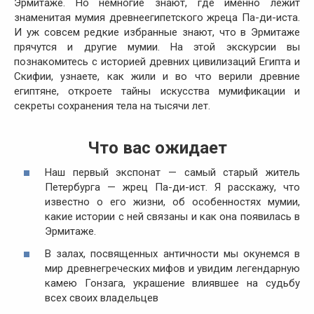
Эрмитаже. Но немногие знают, где именно лежит
знаменитая мумия древнеегипетского жреца Па-ди-иста.
И уж совсем редкие избранные знают, что в Эрмитаже
прячутся и другие мумии. На этой экскурсии вы
познакомитесь с историей древних цивилизаций Египта и
Скифии, узнаете, как жили и во что верили древние
египтяне, откроете тайны искусства мумификации и
секреты сохранения тела на тысячи лет.
Что вас ожидает
Наш первый экспонат — самый старый житель
Петербурга — жрец Па-ди-ист. Я расскажу, что
известно о его жизни, об особенностях мумии,
какие истории с ней связаны и как она появилась в
Эрмитаже.
В залах, посвященных античности мы окунемся в
мир древнегреческих мифов и увидим легендарную
камею Гонзага, украшение влиявшее на судьбу
всех своих владельцев