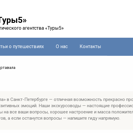
Туры5»
тического агентства «Туры5»
атьи о путешествиях
О нас
Контакты
ртавала
а» в Санкт-Петербурге — отличная возможность прекрасно пр
позитивных эмоций. Наши экскурсоводы — настоящие професси
ы на все ваши вопросы, хорошее настроение и масса положите
ов, а если останутся вопросы — напишите гиду напрямую.