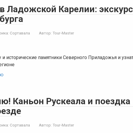
 в Ладожской Карелии: экскур
бурга
рика:
Сортавала
Автор:
Tour-Master
 и исторические памятники Северного Приладожья и узна
егионе
ью
ю! Каньон Рускеала и поездка
оезде
рика:
Сортавала
Автор:
Tour-Master