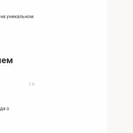
 на уникальном
шем
0
да о