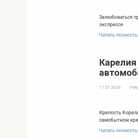
Залюбоваться пр
экспрессе
Читать полност
Карелия 
автомоб
17.07.2024
Руб
Крепость Корела
самобытном кра
Читать полност