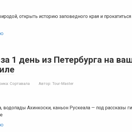
иродой, открыть историю заповедного края и прокатиться
ью
за 1 день из Петербурга на ва
иле
рика:
Сортавала
Автор:
Tour-Master
, водопады Ахинкоски, каньон Рускеала — под рассказы ги
е
ью