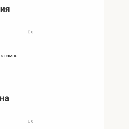
сия
0
ть самое
 на
0