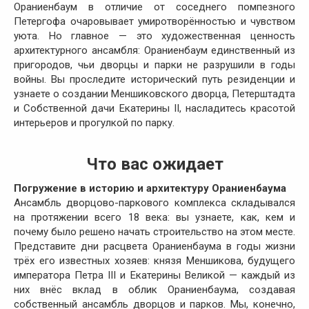
Ораниенбаум в отличие от соседнего помпезного
Петергофа очаровывает умиротворённостью и чувством
уюта. Но главное — это художественная ценность
архитектурного ансамбля: Ораниенбаум единственный из
пригородов, чьи дворцы и парки не разрушили в годы
войны. Вы проследите исторический путь резиденции и
узнаете о создании Меншиковского дворца, Петерштадта
и Собственной дачи Екатерины II, насладитесь красотой
интерьеров и прогулкой по парку.
Что вас ожидает
Погружение в историю и архитектуру Ораниенбаума
Ансамбль дворцово-паркового комплекса складывался
на протяжении всего 18 века: вы узнаете, как, кем и
почему было решено начать строительство на этом месте.
Представите дни расцвета Ораниенбаума в годы жизни
трёх его известных хозяев: князя Меншикова, будущего
императора Петра
III
и Екатерины Великой — каждый из
них внёс вклад в облик Ораниенбаума, создавая
собственный ансамбль дворцов и парков. Мы, конечно,