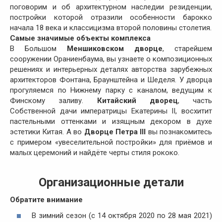
поговорим и об архитектурном наследии резиденции,
постройки которой отразили особенности барокко
начала 18 века и классицизма второй половины столетия.
Самые значимые объекты комплекса
В Большом
Меншиковском дворце
, старейшем
сооружении Ораниенбаума, вы узнаете о композиционных
решениях и интерьерных деталях авторства зарубежных
архитекторов Фонтана, Браунштейна и Шеделя. У дворца
прогуляемся по Нижнему парку с каналом, ведущим к
Финскому заливу.
Китайский дворец
, часть
Собственной дачи императрицы Екатерины II, восхитит
пастельными оттенками и изящным декором в духе
эстетики Китая. А во
Дворце Петра
III
вы познакомитесь
с примером «увеселительной постройки» для приёмов и
малых церемоний и найдёте черты стиля рококо.
Организационные детали
Обратите внимание
В зимний сезон (с 14 октября 2020 по 28 мая 2021)