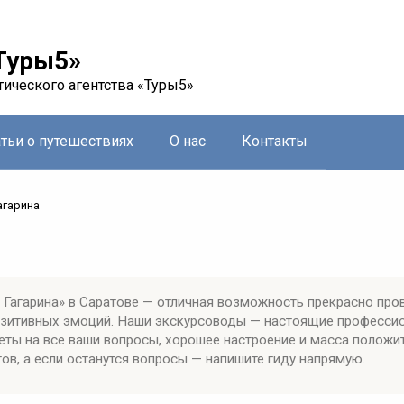
Туры5»
тического агентства «Туры5»
атьи о путешествиях
О нас
Контакты
агарина
 Гагарина» в Саратове — отличная возможность прекрасно про
позитивных эмоций. Наши экскурсоводы — настоящие професси
еты на все ваши вопросы, хорошее настроение и масса положи
ов, а если останутся вопросы — напишите гиду напрямую.