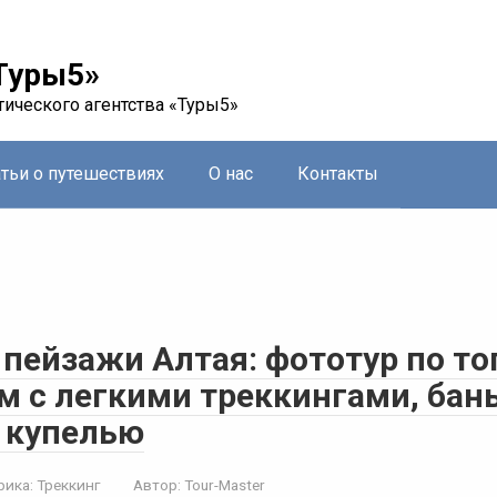
Туры5»
тического агентства «Туры5»
атьи о путешествиях
О нас
Контакты
 пейзажи Алтая: фототур по т
м с легкими треккингами, бан
 купелью
рика:
Треккинг
Автор:
Tour-Master