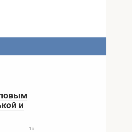
оповым
ькой и
0