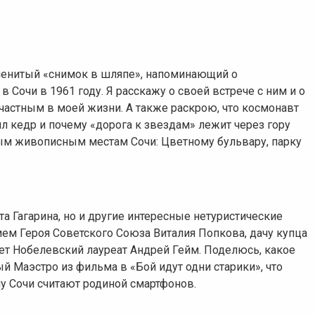
менитый «снимок в шляпе», напоминающий о
 Сочи в 1961 году. Я расскажу о своей встрече с ним и о
счастным в моей жизни. А также раскрою, что космонавт
ил кедр и почему «дорога к звездам» лежит через гору
мым живописным местам Сочи: Цветному бульвару, парку
а Гагарина, но и другие интересные нетуристические
нием Героя Советского Союза Виталия Попкова, дачу купца
вет Нобелевский лауреат Андрей Гейм. Поделюсь, какое
й Маэстро из фильма в «Бой идут одни старики», что
у Сочи считают родиной смартфонов.