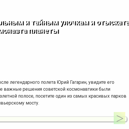
альным и тайным улочкам и отыскат
смонавта планеты
после легендарного полета Юрий Гагарин, увидите его
кие важные решения советской космонавтики были
взлетной полосе, посетите один из самых красивых парков
ивьерскому мосту.