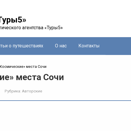
Туры5»
тического агентства «Туры5»
атьи о путешествиях
О нас
Контакты
Космические» места Сочи
ие» места Сочи
Рубрика:
Авторские