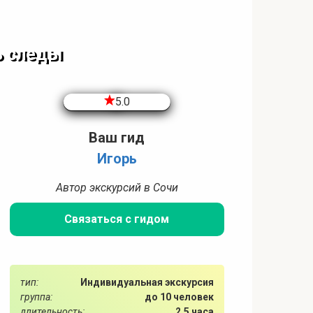
ь следы
5.0
Ваш гид
Игорь
Автор экскурсий в Сочи
Связаться с гидом
тип:
Индивидуальная экскурсия
группа:
до 10 человек
длительность:
2,5 часа