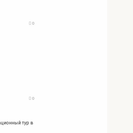
0
0
ационный тур в