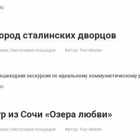
ью
город сталинских дворцов
рика:
Смотровые площадки
Автор:
Tour-Master
пешеходная экскурсия по идеальному коммунистическому
ью
р из Сочи «Озера любви»
рика:
Смотровые площадки
Автор:
Tour-Master