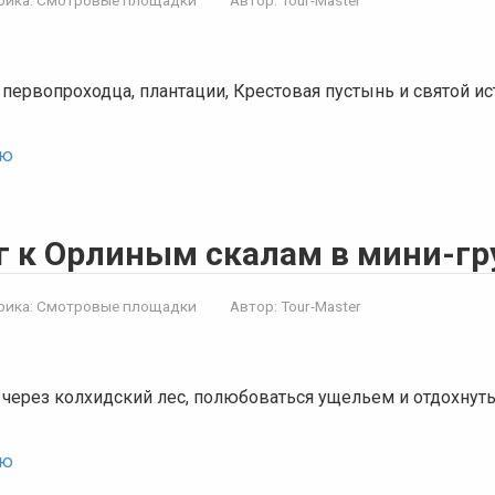
 первопроходца, плантации, Крестовая пустынь и святой и
ью
г к Орлиным скалам в мини-гр
рика:
Смотровые площадки
Автор:
Tour-Master
 через колхидский лес, полюбоваться ущельем и отдохнуть
ью