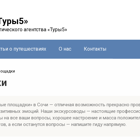
Туры5»
тического агентства «Туры5»
атьи о путешествиях
О нас
Контакты
лощадки
ки
ые площадки» в Сочи — отличная возможность прекрасно пров
позитивных эмоций. Наши экскурсоводы — настоящие професси
ы на все ваши вопросы, хорошее настроение и масса положите
ов, а если останутся вопросы — напишите гиду напрямую.