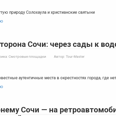
тую природу Солохаула и христианские святыни
ью
сторона Сочи: через сады к во
рика:
Смотровые площадки
Автор:
Tour-Master
вестные аутентичные места в окрестностях города, где нет
ью
рнему Сочи — на ретроавтомоб