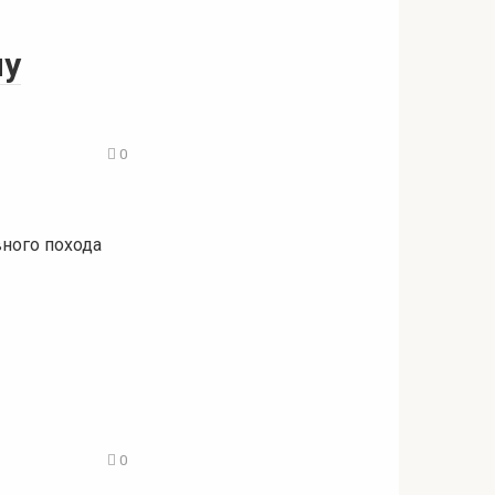
му
0
ного похода
0