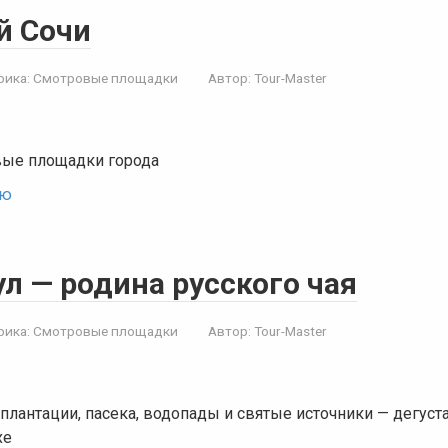
й Сочи
рика:
Смотровые площадки
Автор:
Tour-Master
ые площадки города
ью
л — родина русского чая
рика:
Смотровые площадки
Автор:
Tour-Master
лантации, пасека, водопады и святые источники — дегуст
хе