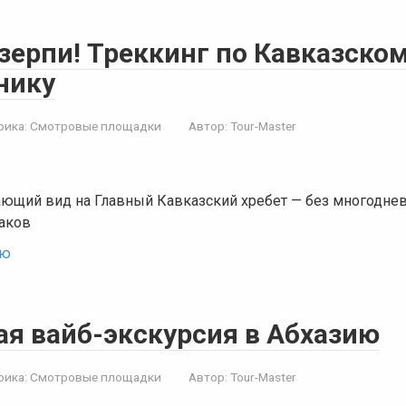
зерпи! Треккинг по Кавказско
нику
рика:
Смотровые площадки
Автор:
Tour-Master
ающий вид на Главный Кавказский хребет — без многоднев
аков
ью
ая вайб-экскурсия в Абхазию
рика:
Смотровые площадки
Автор:
Tour-Master