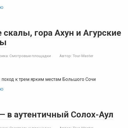
ью
скалы, гора Ахун и Агурские
ды
рика:
Смотровые площадки
Автор:
Tour-Master
поход к трем ярким местам Большого Сочи
ью
 — в аутентичный Солох-Аул
рика:
Смотровые площадки
Автор:
Tour-Master