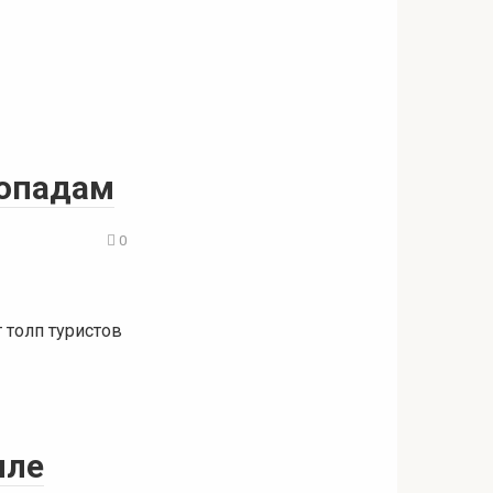
допадам
0
 толп туристов
иле