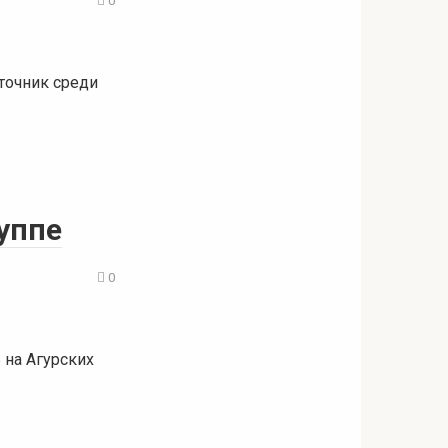
сточник среди
уппе
0
 на Агурских