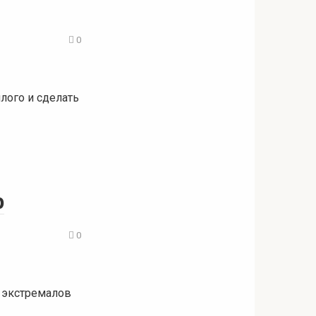
0
лого и сделать
р
0
 экстремалов