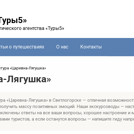
Туры5»
тического агентства «Туры5»
атьи о путешествиях
О нас
Контакты
птура «Царевна-Лягушка»
а-Лягушка»
ра «Царевна-Лягушка» в Светлогорске — отличная возможност
 получить массу позитивных эмоций. Наши экскурсоводы — на
включены ответы на все ваши вопросы, хорошее настроение и 
ами туристов, а если останутся вопросы — напишите гиду напр