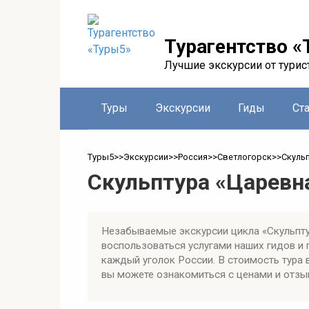
Перейти
к
контенту
Турагентство «
Лучшие экскурсии от турис
Туры
Экскурсии
Гиды
Ст
Туры5
>>
Экскурсии
>>
Россия
>>
Светлогорск
>>
Скуль
Скульптура «Царевн
Незабываемые экскурсии цикла «Скульпту
воспользоваться услугами наших гидов и
каждый уголок России. В стоимость тура 
вы можете ознакомиться с ценами и отзыв