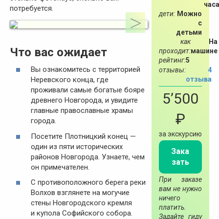
час
потребуется.
дети:
Можно
с
детьми
как
На
Что вас ожидает
проходит:
машине
рейтинг:
5
Вы ознакомитесь с территорией
отзывы:
4
отзыва
Неревского конца, где
проживали самые богатые бояре
5’500
древнего Новгорода, и увидите
главные православные храмы
₽
города.
за экскурсию
Посетите Плотницкий конец —
один из пяти исторических
Зака
районов Новгорода. Узнаете, чем
зать
он примечателен.
При заказе
С противоположного берега реки
вам не нужно
Волхов взглянете на могучие
ничего
стены Новгородского кремля
платить.
и купола Софийского собора.
Задайте гиду