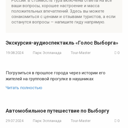
России. В стоимость тура включены ответы на все
ваши вопросы, хорошее настроение и масса
положительных впечатлений. Здесь вы можете
ознакомиться с ценами и отзывами туристов, а если
останутся вопросы — напишите гиду напрямую.
Экскурсия-аудиоспектакль «Голос Выборга»
19.08.2024
Парк Эспланада
Tour-Master
0
Погрузиться в прошлое города через истории его
жителей на групповой прогулке в наушниках
Читать полностью
Автомобильное путешествие по Выборгу
29.07.2024
Парк Эспланада
Tour-Master
0