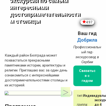
экскурсия по самым
интересными
достопримечательностя
м столицы
4.97
Ваш гид
Добрила
Профессиональн
ый гид-
Каждый район Белграда может
экскурсовод в
похвастаться прекрасными
Сербии
памятниками истории, архитектуры и
религии. Приглашаю вас за один день
Связатьс
ознакомиться с интереснейшими
я с
достопримечательностями столицы и
гидом
их историей.
тип:
Индивидуаль
экскур
группа:
до 4