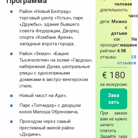
Программа
человек
длительность:
Район «Новый Белград»:
час
торговый центр «Устье», парк
дети:
Можно
«Дружбы», здание бывшего
с
совета Федерации, Дворец
детьми
спорта «Комбанк Арена»,
как
На
западные ворота города;
проходит:
машине
рейтинг:
4.98
Район «Земун»: «Башня
отзывы:
58
Тысячелетия» на холме «Гардош»,
отзывов
набережная Дуная, центральные
€ 180
улицы с одноэтажными
домиками в австро-венгерском
за экскурсию
стиле;
Зака
Новый «мост на Аде»;
зать
Парк «Топчидер» с дворцом
князя Милоша Обреновича;
При заказе
вам не нужно
Проездом через самый
ничего
престижный жилой район
платить.
«Дедине»;
Задайте гиду