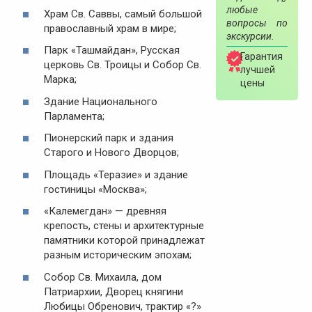
любые
Храм Св. Саввы, самый большой
вопросы по
православный храм в мире;
экскурсии.
Парк «Ташмайдан», Русская
Гарантия
церковь Св. Троицы и Собор Св.
лучшей
Марка;
цены
Здание Национального
Парламента;
Пионерский парк и здания
Старого и Нового Дворцов;
Площадь «Теразие» и здание
гостиницы «Москва»;
«Калемегдан» — древняя
крепость, стены и архитектурные
памятники которой принадлежат
разным историческим эпохам;
Собор Св. Михаила, дом
Патриархии, Дворец княгини
Любицы Обренович, трактир «?»