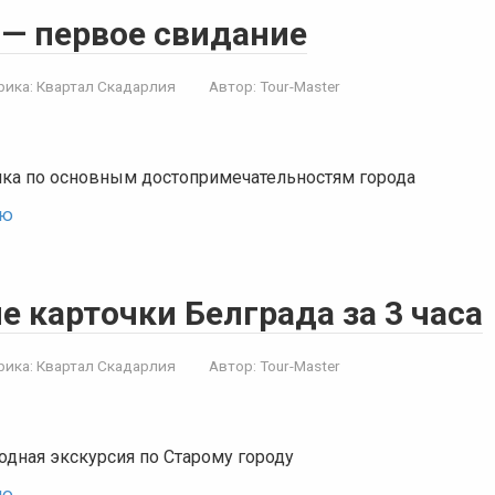
 — первое свидание
рика:
Квартал Скадарлия
Автор:
Tour-Master
лка по основным достопримечательностям города
ью
 карточки Белграда за 3 часа
рика:
Квартал Скадарлия
Автор:
Tour-Master
дная экскурсия по Старому городу
ью