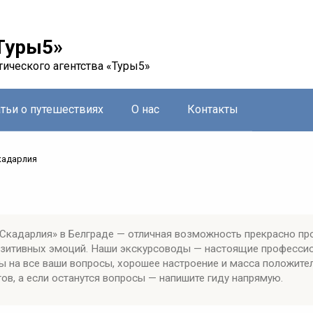
Туры5»
тического агентства «Туры5»
атьи о путешествиях
О нас
Контакты
кадарлия
Скадарлия» в Белграде — отличная возможность прекрасно пр
позитивных эмоций. Наши экскурсоводы — настоящие професси
ы на все ваши вопросы, хорошее настроение и масса положите
ов, а если останутся вопросы — напишите гиду напрямую.