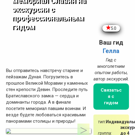
мемориал Славин на
экскурсии с
профессиональным
гидом
5.0
Ваш гид
Гелла
Гид с
многолетним
Вы отправитесь навстречу старине и
опытом работы,
пейзажам Дуная. Погрузитесь в
автор экскурсий.
прошлое Великой Моравии у каменных
стен крепости Девин. Проследите путь
Связатьс
Братиславского замка — сердца и
я с
доминанты города. А в финале
гидом
посетите мемориал павшим воинам. И
везде будете любоваться красивыми
панорамами столицы и природы!
тип:
Индивидуаль
экскур
группа:
до 4