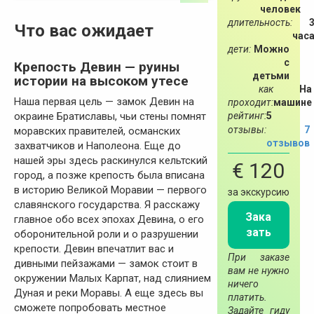
человек
длительность:
Что вас ожидает
час
дети:
Можно
с
Крепость Девин — руины
детьми
истории на высоком утесе
как
На
Наша первая цель — замок Девин на
проходит:
машине
рейтинг:
5
окраине Братиславы, чьи стены помнят
отзывы:
7
моравских правителей, османских
отзывов
захватчиков и Наполеона. Еще до
нашей эры здесь раскинулся кельтский
€ 120
город, а позже крепость была вписана
в историю Великой Моравии — первого
за экскурсию
славянского государства. Я расскажу
Зака
главное обо всех эпохах Девина, о его
зать
оборонительной роли и о разрушении
крепости. Девин впечатлит вас и
При заказе
дивными пейзажами — замок стоит в
вам не нужно
окружении Малых Карпат, над слиянием
ничего
Дуная и реки Моравы. А еще здесь вы
платить.
сможете попробовать местное
Задайте гиду