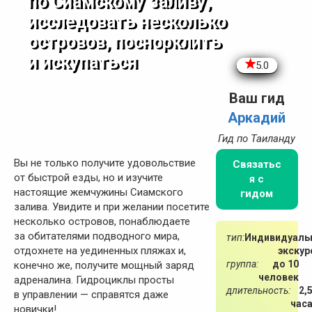
по Сиамскому заливу,
исследовать несколько
островов, поснорклить
и искупаться
5.0
Ваш гид
Аркадий
Гид по Таиланду
Вы не только получите удовольствие
Связатьс
от быстрой езды, но и изучите
я с
настоящие жемчужины Сиамского
гидом
залива. Увидите и при желании посетите
несколько островов, понаблюдаете
за обитателями подводного мира,
тип:
Индивидуаль
отдохнете на уединенных пляжах и,
экскур
группа:
до 10
конечно же, получите мощный заряд
человек
адреналина. Гидроциклы просты
длительность:
2,
в управлении — справятся даже
час
новички!