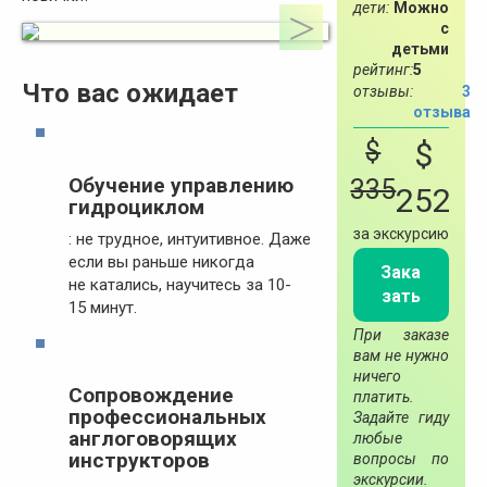
дети:
Можно
с
детьми
рейтинг:
5
Что вас ожидает
отзывы:
3
отзыва
$
$
Обучение управлению
335
252
гидроциклом
за экскурсию
: не трудное, интуитивное. Даже
если вы раньше никогда
Зака
не катались, научитесь за 10-
зать
15 минут.
При заказе
вам не нужно
ничего
Сопровождение
платить.
профессиональных
Задайте гиду
англоговорящих
любые
инструкторов
вопросы по
экскурсии.