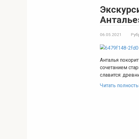
Экскурс
Анталье
06.05.2021
Руб
Анталья покори
сочетанием стар
славится: древн
Читать полност