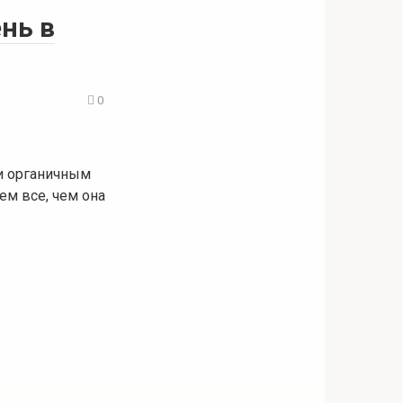
нь в
0
и органичным
ем все, чем она