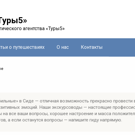
Туры5»
тического агентства «Туры5»
атьи о путешествиях
О нас
Контакты
ые
ильные» в Сиде — отличная возможность прекрасно провести 
позитивных эмоций. Наши экскурсоводы — настоящие професси
ы на все ваши вопросы, хорошее настроение и масса положите
ов, а если останутся вопросы — напишите гиду напрямую.