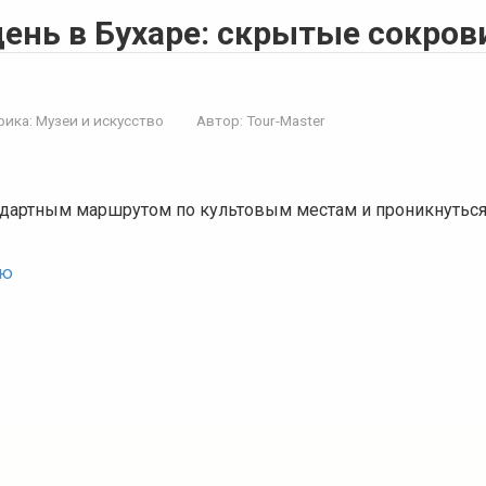
день в Бухаре: скрытые сокро
рика:
Музеи и искусство
Автор:
Tour-Master
ндартным маршрутом по культовым местам и проникнуться
ью