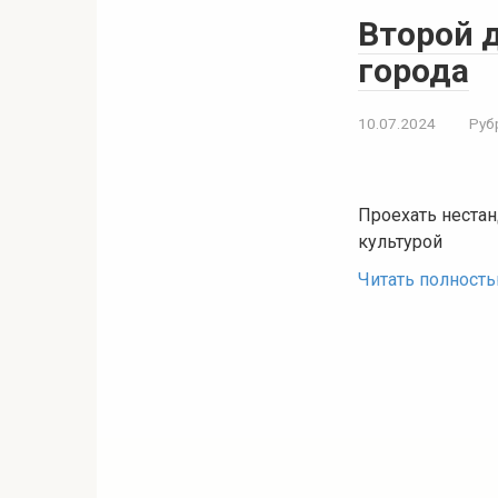
Второй 
города
10.07.2024
Руб
Проехать неста
культурой
Читать полност