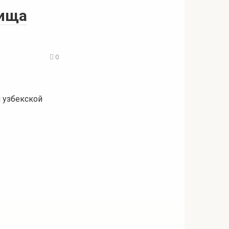
вища
0
 узбекской