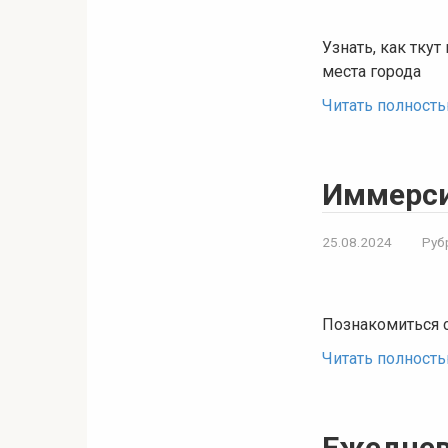
Узнать, как ткут
места города
Читать полност
Иммерси
25.08.2024
Руб
Познакомиться с
Читать полност
Ежеднев