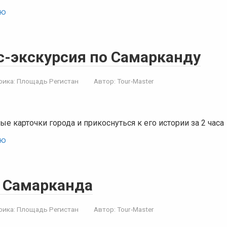
ью
с-экскурсия по Самарканду
рика:
Площадь Регистан
Автор:
Tour-Master
ые карточки города и прикоснуться к его истории за 2 часа
ью
 Самарканда
рика:
Площадь Регистан
Автор:
Tour-Master