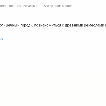
рика:
Площадь Регистан
Автор:
Tour-Master
ку «Вечный город», познакомиться с древними ремеслами
ью