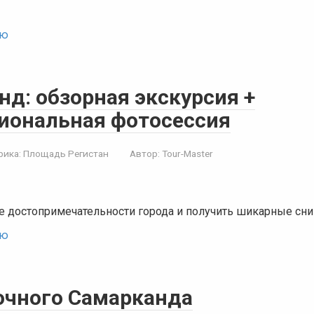
ью
нд: обзорная экскурсия +
иональная фотосессия
рика:
Площадь Регистан
Автор:
Tour-Master
е достопримечательности города и получить шикарные сни
ью
очного Самарканда