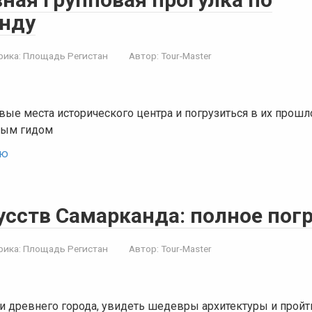
нду
рика:
Площадь Регистан
Автор:
Tour-Master
вые места исторического центра и погрузиться в их прошл
ным гидом
ью
усств Самарканда: полное пог
рика:
Площадь Регистан
Автор:
Tour-Master
и древнего города, увидеть шедевры архитектуры и пройт