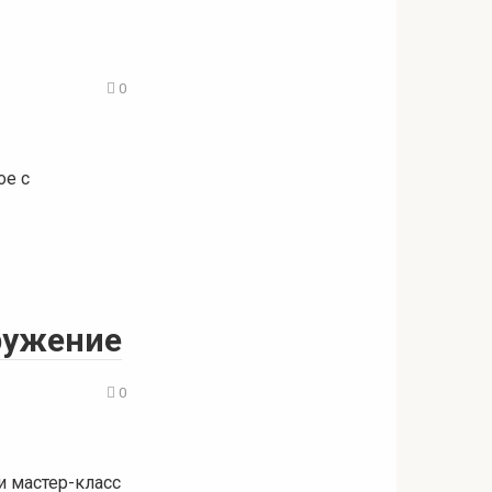
0
ое с
ружение
0
и мастер-класс