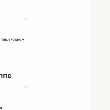
0
топешеходном
ппе
0
а