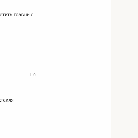
сетить главные
0
ктакля