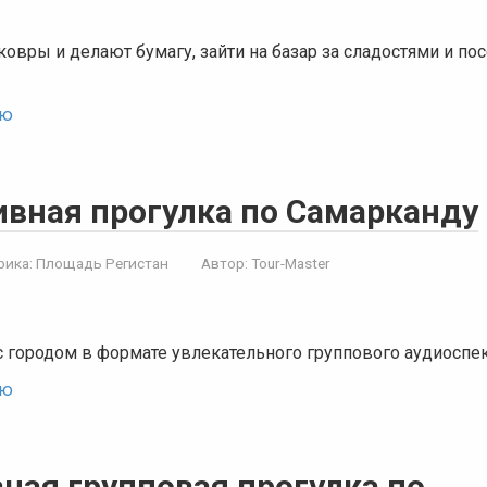
 ковры и делают бумагу, зайти на базар за сладостями и по
ью
вная прогулка по Самарканду
рика:
Площадь Регистан
Автор:
Tour-Master
 городом в формате увлекательного группового аудиоспе
ью
ная групповая прогулка по