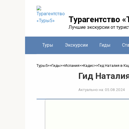
Перейти
к
контенту
Турагентство «
Лучшие экскурсии от турис
Туры
Экскурсии
Гиды
Ст
Туры5
>>
Гиды
>>
Испания
>>
Кадис
>>
Гид Наталия в Ка
Гид Наталия
Актуально на:
05.08.2024