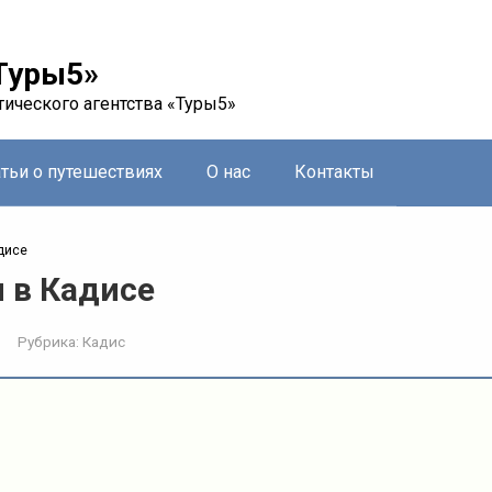
Туры5»
тического агентства «Туры5»
атьи о путешествиях
О нас
Контакты
дисе
 в Кадисе
Рубрика:
Кадис