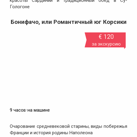
красоты Сардинии и традиционный обед в Су-
Гологоне
Бонифачо, или Романтичный юг Корсики
€ 120
за экскурсию
9 часов
•
на машине
Очарование средневековой старины, виды побережья
Франции и история родины Наполеона