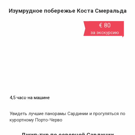
Изумрудное побережье Коста Смеральда
€ 80
за экскурсию
4,5 часа
•
на машине
Увидеть лучшие панорамы Сардинии и прогуляться по
курортному Порто-Черво
Джип-тур по северной Сардинии