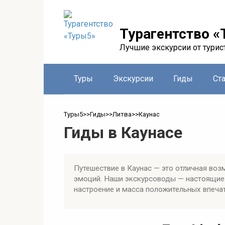
Перейти
к
контенту
Турагентство «
Лучшие экскурсии от турис
Туры
Экскурсии
Гиды
Ст
Туры5
>>
Гиды
>>
Литва
>>
Каунас
Гиды в Каунасе
Путешествие в Каунас — это отличная воз
эмоций. Наши экскурсоводы — настоящие 
настроение и масса положительных впечат