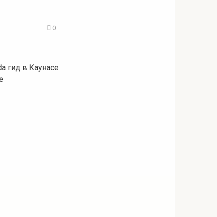
0
da гид в Каунасе
е