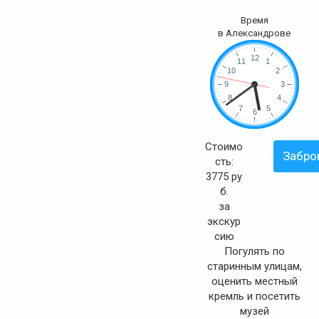
Время
в Александрове
Стоимо
Забро
сть:
3775 ру
б.
за
экскур
сию
Погулять по
старинным улицам,
оценить местный
кремль и посетить
музей