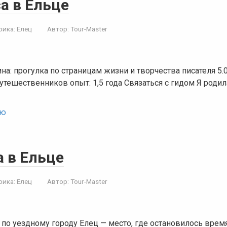
а в Ельце
рика:
Елец
Автор:
Tour-Master
на: прогулка по страницам жизни и творчества писателя 5.
путешественников опыт: 1,5 года Связаться с гидом Я роди
ью
a в Ельце
рика:
Елец
Автор:
Tour-Master
 по уездному городу Елец — место, где остановилось вре