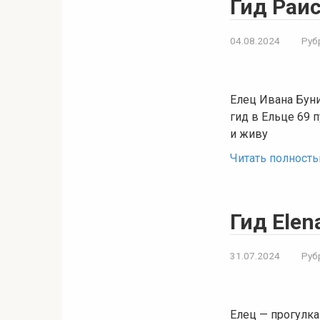
Гид Раис
04.08.2024
Руб
Елец Ивана Буни
гид в Ельце 69 
и живу
Читать полност
Гид Elen
31.07.2024
Руб
Елец — прогулка