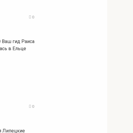
0
0 Ваш гид Раиса
лась в Ельце
0
мя Липецкие