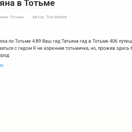
яна в Тотьме
рика:
Тотьма
Автор:
Tour-Master
ка по Тотьме 4.89 Ваш гид Татьяна гид в Тотьме 406 пут
заться с гидом Я не коренная тотьмичка, но, прожив здесь 
ород
ью