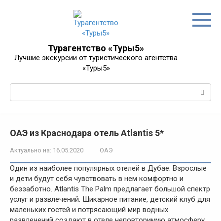
Перейти
к
контенту
Турагентство «Туры5»
Лучшие экскурсии от туристического агентства
«Туры5»
Поиск:
ОАЭ из Краснодара отель Atlantis 5*
Актуально на:
16.05.2020
ОАЭ
Один из наиболее популярных отелей в Дубае. Взрослые
и дети будут себя чувствовать в нем комфортно и
беззаботно. Atlantis The Palm предлагает большой спектр
услуг и развлечений. Шикарное питание, детский клуб для
маленьких гостей и потрясающий мир водных
развлечений создают в отеле неповторимую атмосферу,