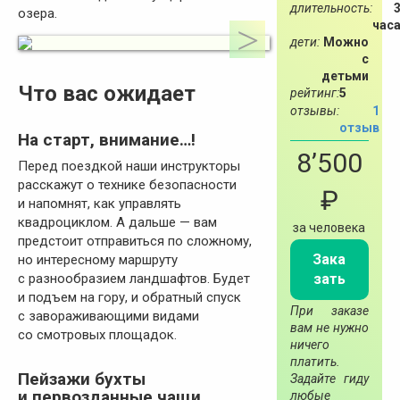
длительность:
озера.
час
дети:
Можно
с
детьми
Что вас ожидает
рейтинг:
5
отзывы:
1
отзыв
На старт, внимание…!
8’500
Перед поездкой наши инструкторы
расскажут о технике безопасности
₽
и напомнят, как управлять
квадроциклом. А дальше — вам
за человека
предстоит отправиться по сложному,
Зака
но интересному маршруту
зать
с разнообразием ландшафтов. Будет
и подъем на гору, и обратный спуск
При заказе
с завораживающими видами
вам не нужно
со смотровых площадок.
ничего
платить.
Пейзажи бухты
Задайте гиду
и первозданные чащи
любые