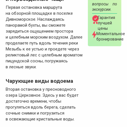
вопросы по
Первая остановка маршрута
экскурсии.
на обзорной площадке в поселке
Гарантия
Дивноморское. Наслаждаясь
лучшей
панорамой бухты, вы сможете
цены
зарядиться ощущением простора
Моментальное
и целебным морским воздухом. Далее
бронирование
проделаете путь вдоль течения реки
Мезыбь к ее устью и проедете через
реликтовый лес с целебным ароматом
пицундской сосны, погружаясь
в лесные звуки.
Чарующие виды водоема
Вторая остановка у пресноводного
озера Церковное. Здесь у вас будет
достаточно времени, чтобы
прогуляться вдоль берега, сделать
сочные снимки и погрузиться
в освежающие кристальные воды.