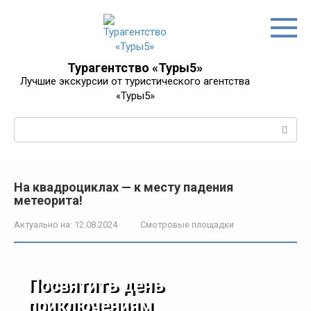
Перейти
к
контенту
Турагентство «Туры5»
Лучшие экскурсии от туристического агентства
«Туры5»
Поиск:
На квадроциклах — к месту падения
метеорита!
Актуально на:
12.08.2024
Смотровые площадки
Посвятить день
приключениям