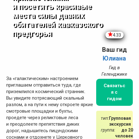
и посетить красивые
места силы давних
обитателей кавказского
предгорья
4.33
Ваш гид
Юлиана
Гид в
Геленджике
За «галактическим» настроением
приглашаем отправиться туда, где
Связатьс
приземлился космический странник.
я с
Вы увидите потрясающий скальный
гидом
разлом, а на пути к нему откроете яркие
смотровые площадки и бухты,
проедете через реликтовые леса
тип:
Групповая
и преодолеете препятствия диких
экскурсия
группа:
до 20
дорог, надышитесь пицундскими
человек
соснами и отдохнете у Церковного