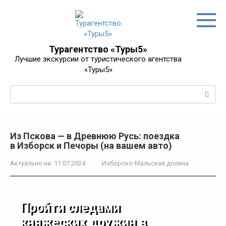
Перейти
к
контенту
Турагентство «Туры5»
Лучшие экскурсии от туристического агентства
«Туры5»
Поиск:
Из Пскова — в Древнюю Русь: поездка
в Изборск и Печоры (на вашем авто)
Актуально на:
11.07.2024
Изборско-Мальская долина
Пройти следами
княжеских дружин в