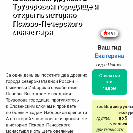
Труворовом городище и
открыть историю
Псково-Печерского
монастыря
4.91
Ваш гид
Екатерина
Гид в Пскове
За один день вы посетите два древних
Связатьс
города северо-западной России —
я с
былинный Изборск и самобытные
гидом
Печоры. Вы откроете предания
Труворова городища, прогуляетесь
к Словенским ключам и пройдете
тип:
Индивидуаль
по боевым ходам Изборской крепости.
экскур
группа:
до 5
А во второй части поездки проникнете
человек
в историю Псково-Печерского
длительность:
монастыря и отыщете овеянные