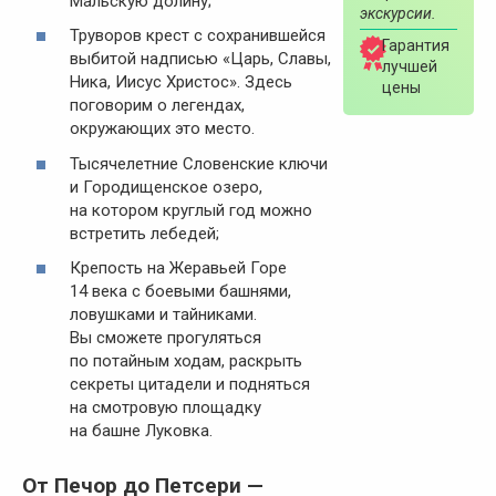
Мальскую долину;
экскурсии.
Труворов крест с сохранившейся
Гарантия
выбитой надписью «Царь, Славы,
лучшей
Ника, Иисус Христос». Здесь
цены
поговорим о легендах,
окружающих это место.
Тысячелетние Словенские ключи
и Городищенское озеро,
на котором круглый год можно
встретить лебедей;
Крепость на Жеравьей Горе
14 века с боевыми башнями,
ловушками и тайниками.
Вы сможете прогуляться
по потайным ходам, раскрыть
секреты цитадели и подняться
на смотровую площадку
на башне Луковка.
От Печор до Петсери —