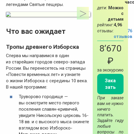
час
легендами Святые пещеры.
дети:
Можно
с
детьми
рейтинг:
4,96
Что вас ожидает
отзывы:
76
отзывов
8’670
Тропы древнего Изборска
Сперва мы направимся в один
₽
из старейших городов северо-запада
России. Вы перенесетесь на страницы
за экскурсию
«Повести временных лет» и узнаете
Зака
о жизни Изборска с середины 10 века.
зать
В нашей программе:
Труворово городище —
При заказе
вы осмотрите место первого
вам не нужно
поселения славян-кривичей,
ничего
платить.
увидите Никольскую церковь 16-
Задайте гиду
18 вв. и с высокого мыса окинете
любые
взглядом всю Изборско-
вопросы по