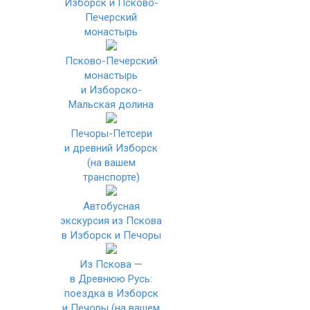
Изборск и Псково-
Печерский
монастырь
Псково-Печерский
монастырь
и Изборско-
Мальская долина
Печоры-Петсери
и древний Изборск
(на вашем
транспорте)
Автобусная
экскурсия из Пскова
в Изборск и Печоры
Из Пскова —
в Древнюю Русь:
поездка в Изборск
и Печоры (на вашем