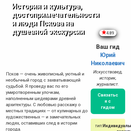
История и культура,
достопримечательности
и люди Пскова на
душевной экскурсии
4.89
Ваш гид
Юрий
Николаевич
Искусствовед,
Псков — очень живописный, уютный и
историк,
необычный город с захватывающей
журналист.
судьбой. Я проведу вас по его
умиротворенным улочкам,
Связатьс
наполненным шедеврами древней
я с
архитектуры. С любовью расскажу о
гидом
местных традициях — от кулинарных до
художественных — и замечательных
людях, оставивших след в истории
тип:
Индивидуаль
города.