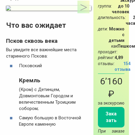
экскур
группа:
до 10
человек
длительность:
час
Что вас ожидает
дети:
Можно
с
Псков сквозь века
детьми
как
Пешком
Вы увидите все важнейшие места
проходит:
старинного Пскова:
рейтинг:
4,89
отзывы:
154
Псковский
отзыва
6’160
Кремль
(Кром) с Детинцем,
₽
Довмонтовым Городом и
величественным Троицким
за экскурсию
собором;
Зака
Самую большую в Восточной
зать
Европе каменную
При заказе