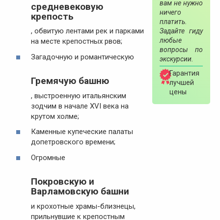
вам не нужно
средневековую
ничего
крепость
платить.
, обвитую лентами рек и парками
Задайте гиду
любые
на месте крепостных рвов;
вопросы по
Загадочную и романтическую
экскурсии.
Гарантия
Гремячую башню
лучшей
цены
, выстроенную итальянским
зодчим в начале XVI века на
крутом холме;
Каменные купеческие палаты
допетровского времени;
Огромные
Покровскую и
Варламовскую башни
и крохотные храмы-близнецы,
прильнувшие к крепостным