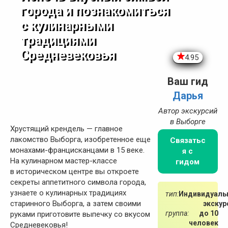
города и познакомиться
с кулинарными
традициями
Средневековья
4.95
Ваш гид
Дарья
Автор экскурсий
в Выборге
Хрустящий крендель — главное
лакомство Выборга, изобретенное еще
Связатьс
монахами-францисканцами в 15 веке.
я с
На кулинарном мастер-классе
гидом
в историческом центре вы откроете
секреты аппетитного символа города,
узнаете о кулинарных традициях
тип:
Индивидуаль
старинного Выборга, а затем своими
экскур
группа:
до 10
руками приготовите выпечку со вкусом
человек
Средневековья!