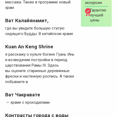
массажа. Также в программе новый
экскурсии.
храм
Гарантия
лучшей
Ват Калайянамит,
цены
где вы увидите большую статую
сидящего Будды. В китайском храме
Kuan An Keng Shrine
я расскажу о культе богине Гуань Инь
и возведении постройки в период
царствования Рамы III. Здесь
вы оцените старинные деревянные
фрески и настенную роспись. А также
побываете в
Ват Чакравате
— храме с крокодилами.
Контрасты города с воды