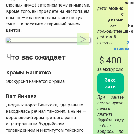
час
(лесных нимф) затронем тему анимизма.
дети:
Можно
Кроме того, вы проедете на настоящем
с
сом ло — классическом тайском тук-
детьми
туке — и посетите старинный рынок
как
На
цветов.
проходит:
машине
рейтинг:
5
отзывы:
3
отзыва
Что вас ожидает
$ 400
за экскурсию
Храмы Бангкока
Зака
Экскурсия начнется с храма
зать
Ват Яннава
При заказе
вам не нужно
, водных ворот Бангкока, где раньше
ничего
находилась речная таможня, а ныне —
платить.
королевский храм третьего ранга
Задайте гиду
с центральным буддийским
любые
телевидением и институтом тайского
вопросы по