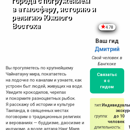
города с погружением
в атмосферу, историю и
религию Южного
Востока
4.78
Ваш гид
Дмитрий
Свой человек в
Бангкоке
Вы прогуляетесь по крупнейшему
Чайнатауну мира, покатаетесь
Связатьс
на лодочке по каналам и узнаете, как
я с
устроен быт людей, живущих на воде.
гидом
Увидите крокодилов, черепах
и покормите разноцветных рыбок.
Я расскажу об истории и культуре
тип:
Индивидуаль
Таиланда, в священных местах
экскур
группа:
до 10
поговорим о традиционных религиях
человек
и верованиях — буддизме, даосизме и
длительность:
индуизме, а возле алтаря Нанг Маев