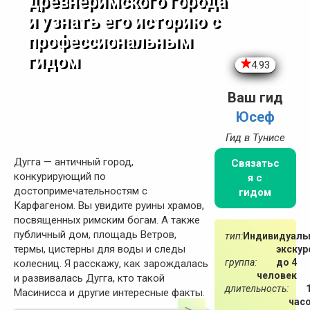
древнеримского города
и узнать его историю с
профессиональным
гидом
4.93
Ваш гид
Юсеф
Гид в Тунисе
Дугга — античный город,
Связатьс
конкурирующий по
я с
достопримечательностям с
гидом
Карфагеном. Вы увидите руины храмов,
посвященных римским богам. А также
публичный дом, площадь Ветров,
тип:
Индивидуаль
термы, цистерны для воды и следы
экскур
группа:
до 4
колесниц. Я расскажу, как зарождалась
человек
и развивалась Дугга, кто такой
длительность:
Масинисса и другие интересные факты.
час