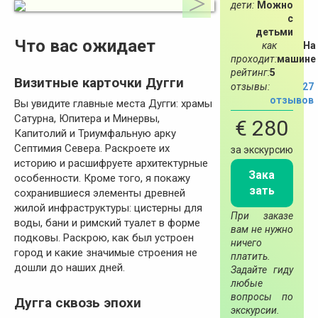
дети:
Можно
с
детьми
Что вас ожидает
как
На
проходит:
машине
рейтинг:
5
Визитные карточки Дугги
отзывы:
27
отзывов
Вы увидите главные места Дугги: храмы
Сатурна, Юпитера и Минервы,
€ 280
Капитолий и Триумфальную арку
Септимия Севера. Раскроете их
за экскурсию
историю и расшифруете архитектурные
Зака
особенности. Кроме того, я покажу
зать
сохранившиеся элементы древней
жилой инфраструктуры: цистерны для
При заказе
воды, бани и римский туалет в форме
вам не нужно
подковы. Раскрою, как был устроен
ничего
город и какие значимые строения не
платить.
дошли до наших дней.
Задайте гиду
любые
вопросы по
Дугга сквозь эпохи
экскурсии.