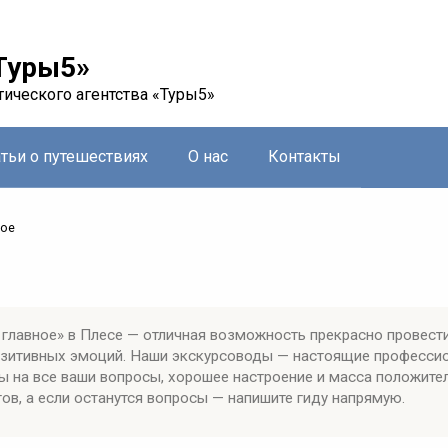
Туры5»
тического агентства «Туры5»
атьи о путешествиях
О нас
Контакты
ное
главное» в Плесе — отличная возможность прекрасно провест
позитивных эмоций. Наши экскурсоводы — настоящие професси
ы на все ваши вопросы, хорошее настроение и масса положите
ов, а если останутся вопросы — напишите гиду напрямую.